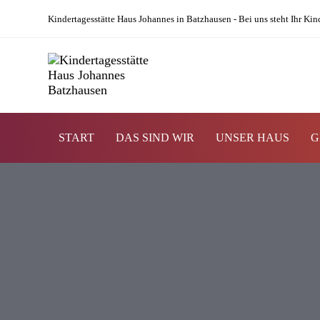
Links
Zur
Kindertagesstätte Haus Johannes in Batzhausen - Bei uns steht Ihr Kin
überspringen
primären
Navigation
springen
Zum
Inhalt
springen
START
DAS SIND WIR
UNSER HAUS
G