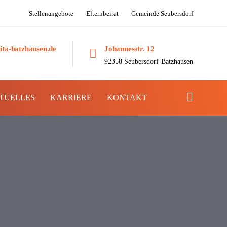
Stellenangebote
Elternbeirat
Gemeinde Seubersdorf
ita-batzhausen.de
Johannesstr. 12
92358 Seubersdorf-Batzhausen
TUELLES
KARRIERE
KONTAKT