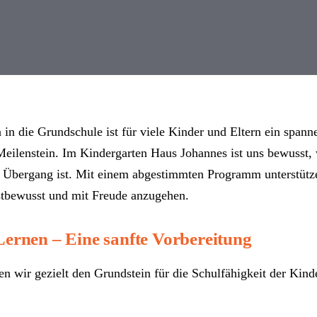
a in die Grundschule ist für viele Kinder und Eltern ein spa
eilenstein. Im Kindergarten Haus Johannes ist uns bewusst, 
vigation
n Übergang ist. Mit einem abgestimmten Programm unterstütze
stbewusst und mit Freude anzugehen.
 Lernen – Eine sanfte Vorbereitung
gen wir gezielt den Grundstein für die Schulfähigkeit der Kind
en, sondern um das Stärken grundlegender Fähigkeiten: Durch
mische Aktivitäten fördern wir Konzentration, Problemlösun