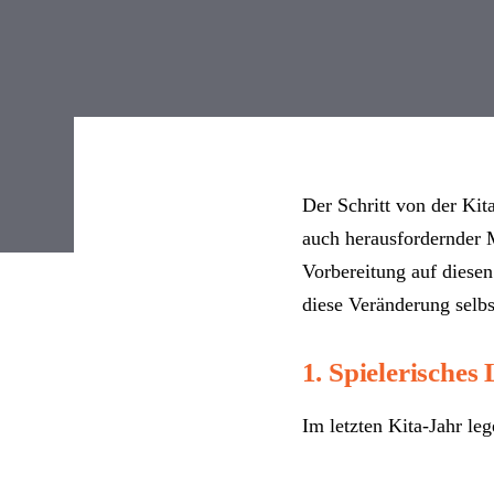
Der Schritt von der Kit
auch herausfordernder M
Beitragsna
Vorbereitung auf diese
diese Veränderung selb
1. Spielerisches
Im letzten Kita-Jahr le
nicht um formelles Lern
Spiele und gruppendyna