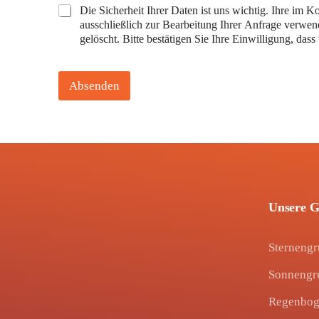
a
Die Sicherheit Ihrer Daten ist uns wichtig. Ihre 
i
ausschließlich zur Bearbeitung Ihrer Anfrage verwe
l
gelöscht. Bitte bestätigen Sie Ihre Einwilligung, da
-
A
d
Absenden
r
e
s
s
e
N
a
c
h
Unsere 
r
i
c
Sterneng
h
t
Sonnengr
Regenbog