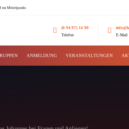
d im Mittelpunkt.
(0 94 97) 14 90
info@k
Telefon
E-Mail
RUPPEN
ANMELDUNG
VERANSTALTUNGEN
AK
aus Johannes bei Fragen und Anliegen!