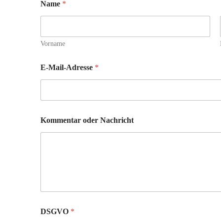
Name
*
Vorname
E-Mail-Adresse
*
K
Kommentar oder Nachricht
o
m
m
e
n
t
a
r
E
-
DSGVO
*
M